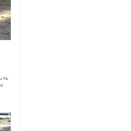
u Fa.
se